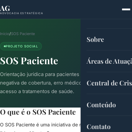
AG
ADVOCACIA ESTRATÉGICA
Início
/
SOS Paciente
Sobre
PROJETO SOCIAL
SOS Paciente
Áreas de Atuaç
Orientação jurídica para pacientes em situações de
Central de Cris
negativa de cobertura, erro médico e dificuldades no
acesso a tratamentos de saúde.
Conteúdo
O que é o SOS Paciente
O SOS Paciente é uma iniciativa de responsabilidade social
Contato