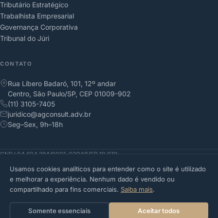
Tributário Estratégico
Trabalhista Empresarial
Governança Corporativa
Tribunal do Júri
CONTATO
Rua Líbero Badaró, 101, 12º andar
Centro, São Paulo/SP, CEP 01009-902
(11) 3105-7405
juridico@agconsult.adv.br
Seg–Sex, 9h–18h
CNPJ 04.604.384/0001-02
OAB/SP 10.979
© 2026 Alberto Germano Sociedade de Advogados
Usamos cookies analíticos para entender como o site é utilizado
Política de Privacidade
Termos de Uso
e melhorar a experiência. Nenhum dado é vendido ou
Este site não constitui oferta de serviços jurídicos nem promessa de resultado. As
compartilhado para fins comerciais.
Saiba mais
.
informações aqui contidas têm caráter meramente informativo. A contratação de
serviços advocatícios depende de análise individualizada do caso.
Somente essenciais
Aceitar todos